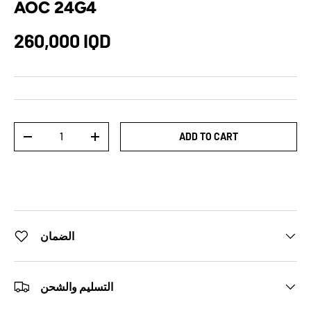
AOC 24G4
260,000 IQD
Qty
ADD TO CART
-
+
الضمان
التسليم والشحن